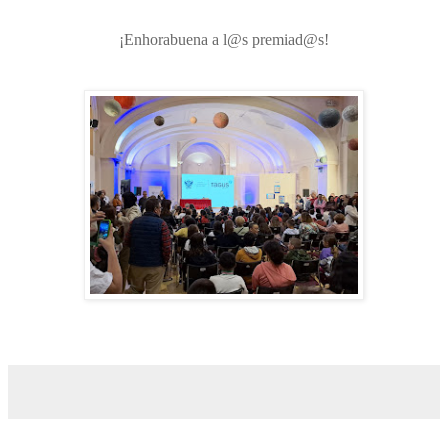
¡Enhorabuena a l@s premiad@s!