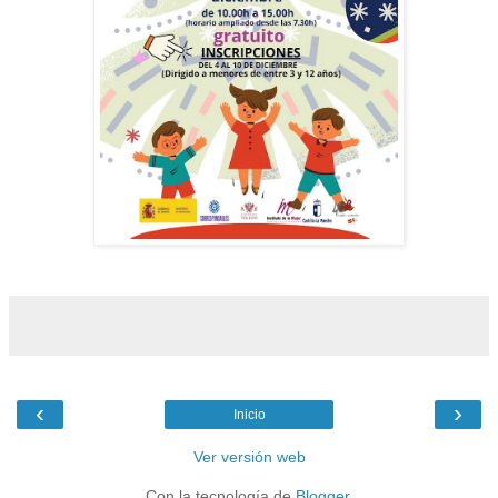
‹
›
Inicio
Ver versión web
Con la tecnología de
Blogger
.